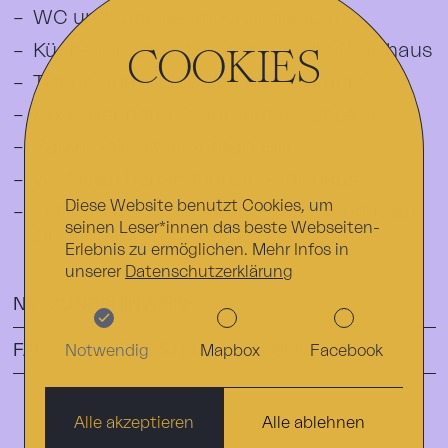
WC und Dusche im Kirchenraum
COOKIES
Küche mit Grundausstattung im Pfarrhaus
Tische und Mobiliar im Kirchenraum
Abschließbarer Stauraum für Gepäck
Parkmöglichkeit vorhanden
WLAN im benachbarten Pfarrhaus
Diese Website benutzt Cookies, um
Einkaufsmöglichkeit und Gastronomie im
seinen Leser*innen das beste Webseiten-
Ort
Erlebnis zu ermöglichen. Mehr Infos in
unserer
Datenschutzerklärung
NUTZUNGSHINWEISE
FAQ – HÄUFIG GESTELLTE FRAGEN
Notwendig
Mapbox
Facebook
Alle akzeptieren
Alle ablehnen