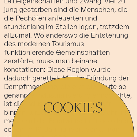
Leibeigenschaften und Zwang. Viel zu
jung gestorben sind die Menschen, die
die Pechöfen anfeuerten und
stundenlang im Stollen lagen, trotzdem
allzumal. Wo anderswo die Entstehung
des modernen Tourismus
funktionierende Gemeinschaften
zerstörte, muss man beinahe
konstatieren: Diese Region wurde
dadurch gerettet. Mit der Erfindung der
Dampfmaschine, die erst die heute so
genannte Industrialisierung ermöglichte,
COOKIES
ist die industrielle Waldwirtschaft
binnen kurzer Zeit abgehängt. Mehr und
mehr wird die Forstwirtschaft geordnet,
schon im 19. Jahrhundert denkt man